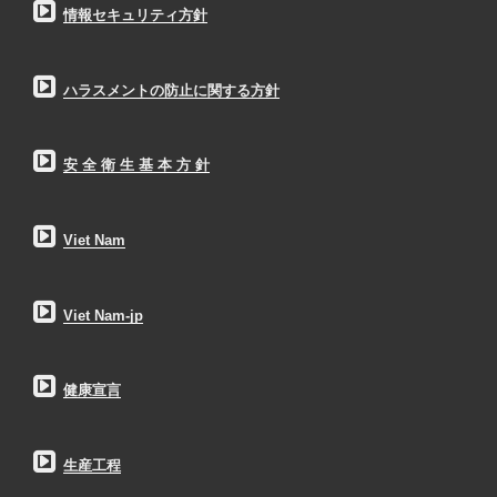
情報セキュリティ方針
ハラスメントの防止に関する方針
安 全 衛 生 基 本 方 針
Viet Nam
Viet Nam-jp
健康宣言
生産工程