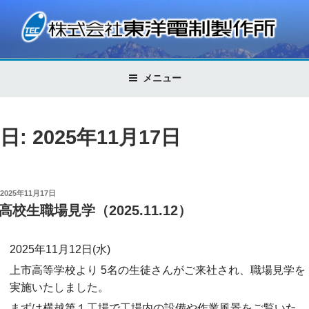
コ
ン
テ
株式会社東洋電制製作所
Control Technology
ン
ツ
メニュー
へ
ス
キ
日: 2025年11月17日
ッ
プ
投
2025年11月17日
稿
高校生職場見学（2025.11.12）
日:
2025年11月12日(水)
上市高等学校より 5名の生徒さんがご来社され、職場見学を
実施いたしました。
まずは横越第１工場で工場内の設備や作業風景をご覧いた