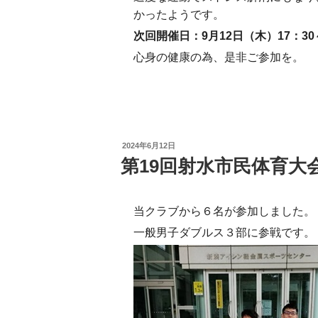
かったようです。
次回開催日：9月12日（木）17：30～
心身の健康の為、是非ご参加を。
投
2024年6月12日
稿
第19回射水市民体育大会に参
日:
当クラブから６名が参加しました。
一般男子ダブルス３部に参戦です。