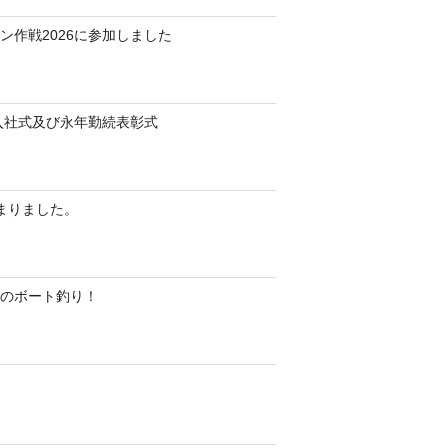
ン作戦2026に参加しました
 入社式及び永年勤続表彰式
始まりました。
のボート釣り！