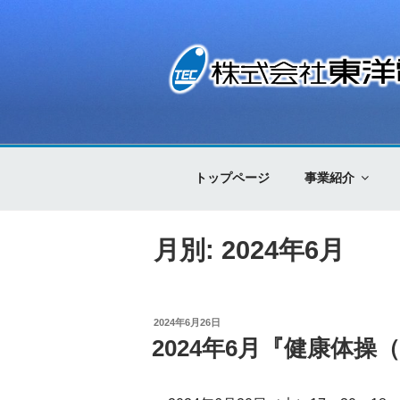
コ
ン
テ
ン
ツ
株式会社東洋電
Control Technology
へ
ス
キ
トップページ
事業紹介
ッ
プ
月別: 2024年6月
投
2024年6月26日
稿
2024年6月『健康体
日: