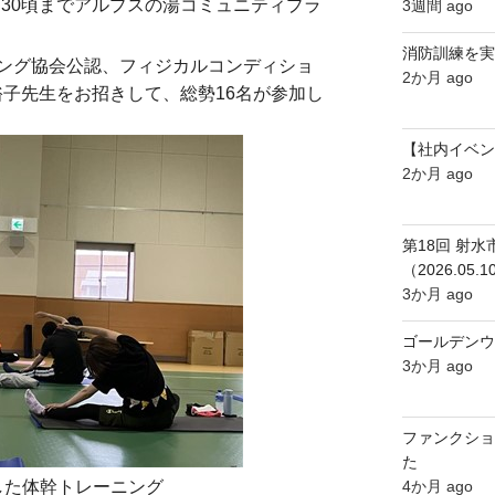
18：30頃までアルプスの湯コミュニティプラ
3週間 ago
消防訓練を実
ング協会公認、フィジカルコンディショ
2か月 ago
田裕子先生をお招きして、総勢16名が参加し
【社内イベン
2か月 ago
第18回 射
（2026.05.1
3か月 ago
ゴールデンウ
3か月 ago
ファンクショ
た
4か月 ago
した体幹トレーニング