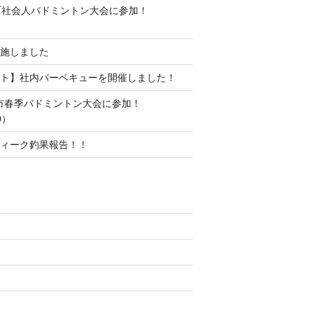
町社会人バドミントン大会に参加！
施しました
ト】社内バーベキューを開催しました！
水市春季バドミントン大会に参加！
0）
ィーク釣果報告！！