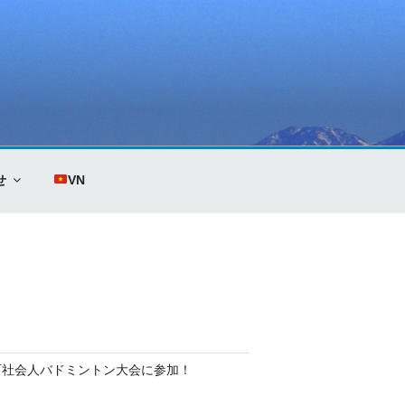
せ
VN
町社会人バドミントン大会に参加！