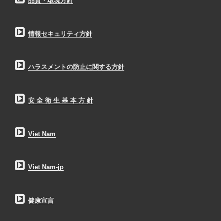
品質・環境方針
情報セキュリティ方針
ハラスメントの防止に関する方針
安 全 衛 生 基 本 方 針
Viet Nam
Viet Nam-jp
健康宣言