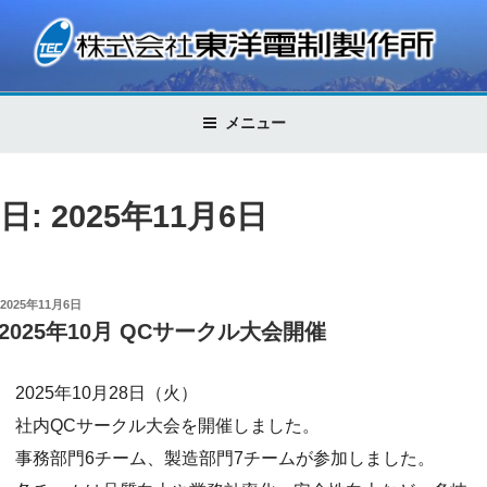
コ
ン
テ
株式会社東洋電制製作所
Control Technology
ン
ツ
メニュー
へ
ス
キ
日: 2025年11月6日
ッ
プ
投
2025年11月6日
稿
2025年10月 QCサークル大会開催
日:
2025年10月28日（火）
社内QCサークル大会を開催しました。
事務部門6チーム、製造部門7チームが参加しました。