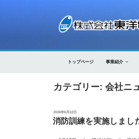
コ
ン
テ
ン
ツ
株式会社東洋電
Control Technology
へ
ス
キ
トップページ
事業紹介
ッ
プ
カテゴリー: 会社ニ
投
2026年6月22日
稿
消防訓練を実施しまし
日: