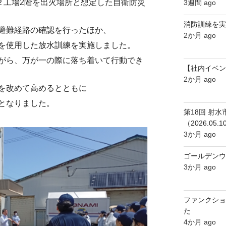
２工場2階を出火場所と想定した自衛防災
3週間 ago
消防訓練を実
避難経路の確認を行ったほか、
2か月 ago
を使用した放水訓練を実施しました。
がら、万が一の際に落ち着いて行動でき
【社内イベン
2か月 ago
を改めて高めるとともに
となりました。
第18回 射
（2026.05.1
3か月 ago
ゴールデンウ
3か月 ago
ファンクショ
た
4か月 ago