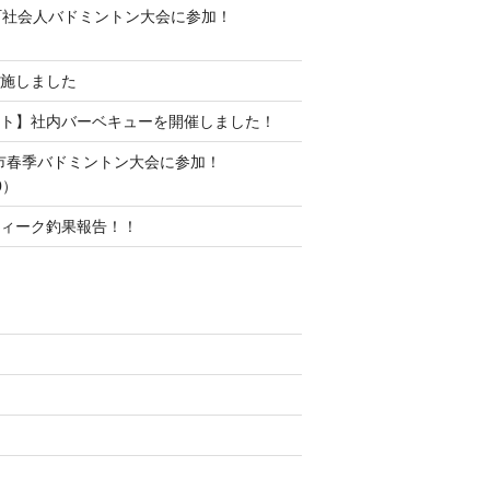
町社会人バドミントン大会に参加！
施しました
ト】社内バーベキューを開催しました！
水市春季バドミントン大会に参加！
0）
ィーク釣果報告！！