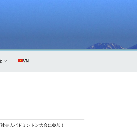
せ
VN
町社会人バドミントン大会に参加！