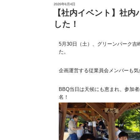
投
2026年6月4日
稿
【社内イベント】社内
日:
した！
5月30日（土）、グリーンパーク吉
た。
企画運営する従業員会メンバーも気
BBQ当日は天候にも恵まれ、参加者
名！