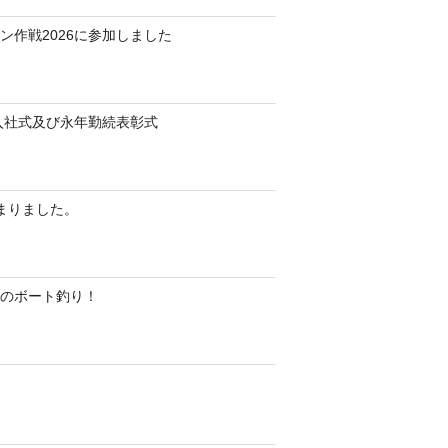
ン作戦2026に参加しました
 入社式及び永年勤続表彰式
始まりました。
のボート釣り！