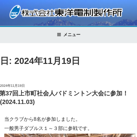
コ
ン
テ
株式会社東洋電制製作所
Control Technology
ン
ツ
メニュー
へ
ス
キ
日: 2024年11月19日
ッ
プ
投
2024年11月19日
稿
第37回上市町社会人バドミントン大会に参加！
日:
(2024.11.03)
当クラブから8名が参加しました。
一般男子ダブルス１～３部に参戦です。