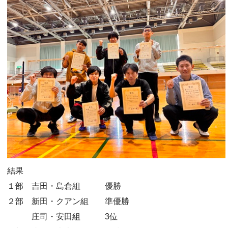
結果
１部 吉田・島倉組 優勝
２部 新田・クアン組 準優勝
庄司・安田組 3位