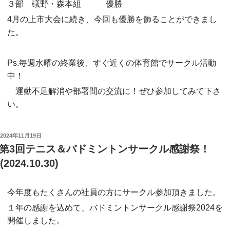
３部 礒野・森本組 優勝
4月の上市大会に続き、今回も優勝を飾ることができまし
た。
Ps.毎週水曜の終業後、すぐ近くの体育館でサークル活動
中！
運動不足解消や部署間の交流に！ぜひ参加してみて下さ
い。
投
2024年11月19日
稿
第3回テニス＆バドミントンサークル感謝祭！
日:
(2024.10.30)
今年度もたくさんの社員の方にサークル参加頂きました。
１年の感謝を込めて、バドミントンサークル感謝祭2024を
開催しました。