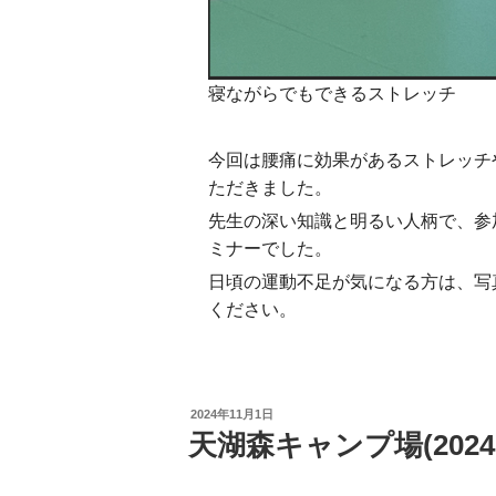
寝ながらでもできるストレッチ
今回は腰痛に効果があるストレッチ
ただきました。
先生の深い知識と明るい人柄で、参
ミナーでした。
日頃の運動不足が気になる方は、写
ください。
投
2024年11月1日
稿
天湖森キャンプ場(2024.1
日: