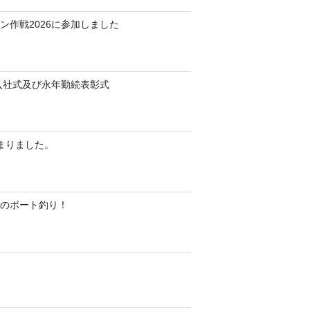
ン作戦2026に参加しました
 入社式及び永年勤続表彰式
始まりました。
のボート釣り！