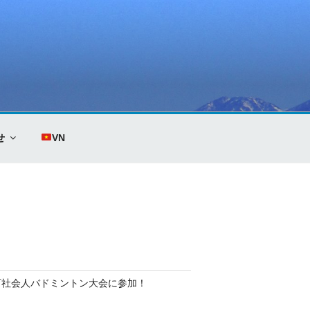
せ
VN
町社会人バドミントン大会に参加！