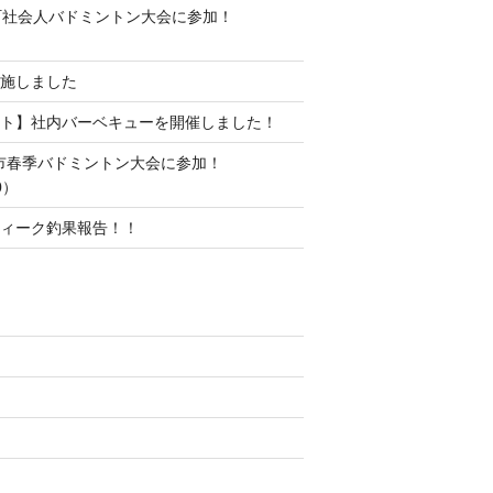
町社会人バドミントン大会に参加！
施しました
ト】社内バーベキューを開催しました！
水市春季バドミントン大会に参加！
0）
ィーク釣果報告！！