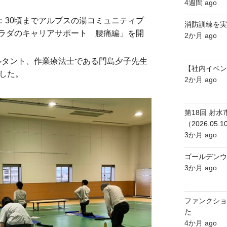
4週間 ago
～16：30頃までアルプスの湯コミュニティプ
消防訓練を実
ラダのキャリアサポート 腰痛編」を開
2か月 ago
ンサルタント、作業療法士である門島夕子先生
【社内イベン
ました。
2か月 ago
第18回 射
（2026.05.1
3か月 ago
ゴールデンウ
3か月 ago
ファンクショ
た
4か月 ago