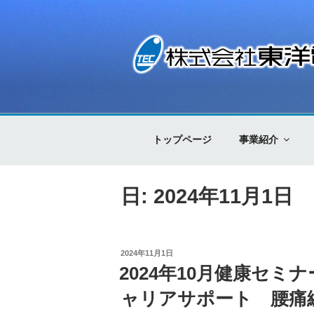
コ
ン
テ
ン
ツ
株式会社東洋電
Control Technology
へ
ス
キ
トップページ
事業紹介
ッ
プ
日: 2024年11月1日
投
2024年11月1日
稿
2024年10月健康セミ
日:
ャリアサポート 腰痛