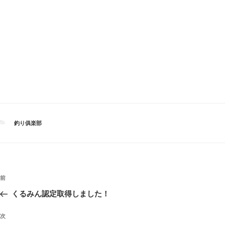
カ
釣り俱楽部
テ
ゴ
リ
ー
投
過
前
稿
去
くるみん認定取得しました！
ナ
の
ビ
投
次
次