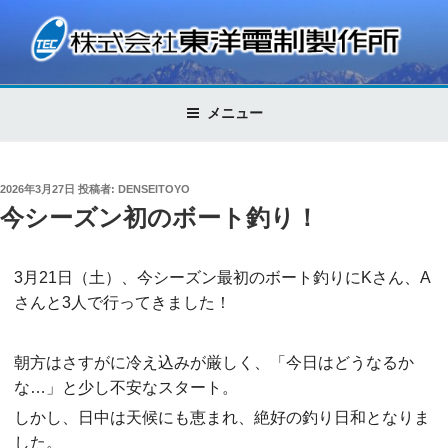
コ
ン
テ
株式会社東洋電制製作所
Control Technology
ン
ツ
メニュー
へ
ス
キ
投
2026年3月27日
投稿者:
DENSEITOYO
ッ
稿
今シーズン初のボート釣り！
日:
プ
3月21日（土）、今シーズン最初のボート釣りにKさん、A
さんと3人で行ってきました！
朝方はさすがに冷え込みが厳しく、「今日はどうなるか
な…」と少し不安なスタート。
しかし、日中は天候にも恵まれ、絶好の釣り日和となりま
した。