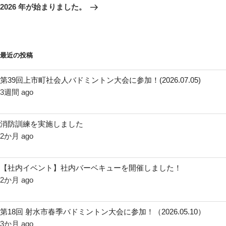
稿
ゲ
の
2026 年が始まりました。
投
ー
稿
シ
ョ
最近の投稿
ン
第39回上市町社会人バドミントン大会に参加！(2026.07.05)
3週間 ago
消防訓練を実施しました
2か月 ago
【社内イベント】社内バーベキューを開催しました！
2か月 ago
第18回 射水市春季バドミントン大会に参加！（2026.05.10）
3か月 ago