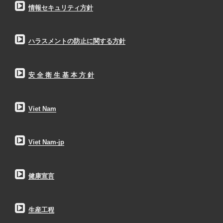
情報セキュリティ方針
ハラスメントの防止に関する方針
安 全 衛 生 基 本 方 針
Viet Nam
Viet Nam-jp
健康宣言
生産工程