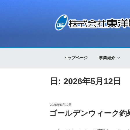
コ
ン
テ
ン
ツ
株式会社東洋電
Control Technology
へ
ス
キ
トップページ
事業紹介
ッ
プ
日: 2026年5月12日
投
2026年5月12日
稿
ゴールデンウィーク釣
日: