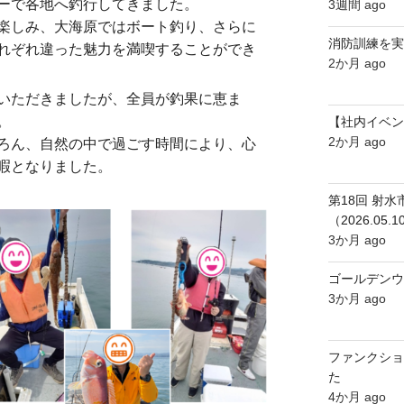
ーで各地へ釣行してきました。
3週間 ago
楽しみ、大海原ではボート釣り、さらに
消防訓練を実
れぞれ違った魅力を満喫することができ
2か月 ago
いただきましたが、全員が釣果に恵ま
。
【社内イベン
2か月 ago
ろん、自然の中で過ごす時間により、心
暇となりました。
第18回 射
（2026.05.1
3か月 ago
ゴールデンウ
3か月 ago
ファンクショ
た
4か月 ago