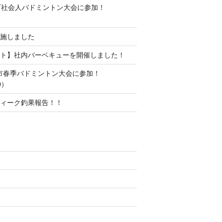
町社会人バドミントン大会に参加！
施しました
ト】社内バーベキューを開催しました！
水市春季バドミントン大会に参加！
0）
ィーク釣果報告！！