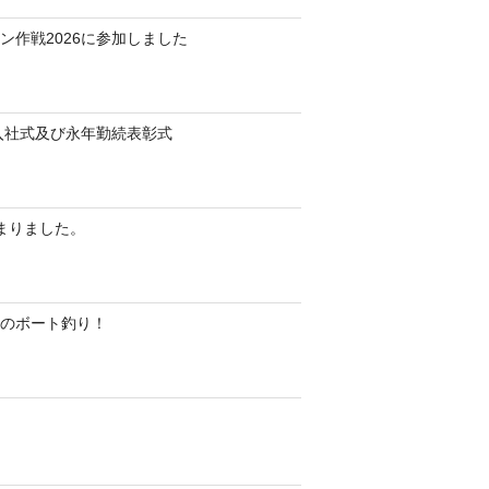
ン作戦2026に参加しました
 入社式及び永年勤続表彰式
始まりました。
のボート釣り！