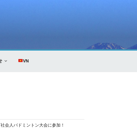
せ
VN
町社会人バドミントン大会に参加！